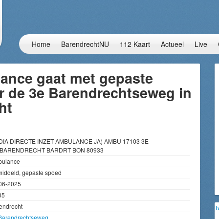
Home
BarendrechtNU
112 Kaart
Actueel
Live
ance gaat met gepaste
r de 3e Barendrechtseweg in
ht
DIA DIRECTE INZET AMBULANCE JA) AMBU 17103 3E
BARENDRECHT BARDRT BON 80933
ulance
iddeld, gepaste spoed
06-2025
05
endrecht
T
Barendrechtseweg