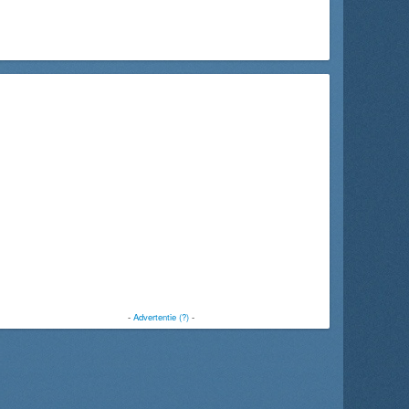
-
Advertentie (?)
-