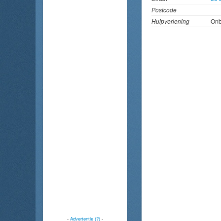
Postcode
Hulpverlening
On
-
Advertentie (?)
-