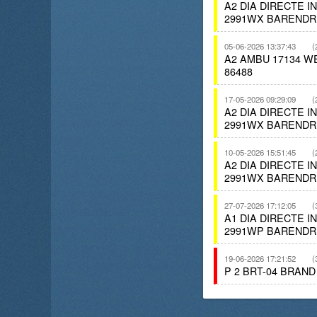
A2 DIA DIRECTE 
2991WX BARENDR
05-06-2026 13:37:43
(
A2 AMBU 17134 
86488
17-05-2026 09:29:09
(
A2 DIA DIRECTE 
2991WX BARENDR
10-05-2026 15:51:45
(
A2 DIA DIRECTE 
2991WX BARENDR
27-07-2026 17:12:05
(
A1 DIA DIRECTE 
2991WP BARENDR
19-06-2026 17:21:52
(
P 2 BRT-04 BRAN