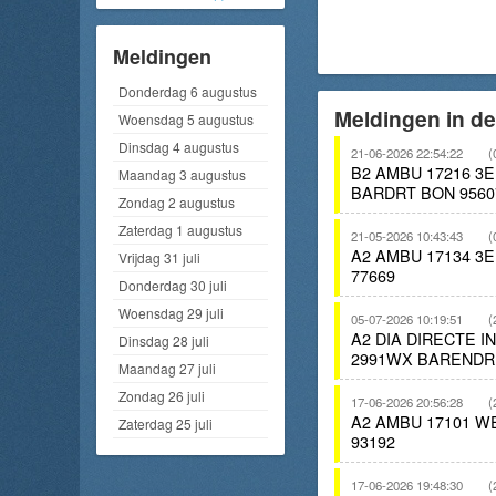
Meldingen
Donderdag 6 augustus
Meldingen in d
Woensdag 5 augustus
Dinsdag 4 augustus
21-06-2026 22:54:22
(
B2 AMBU 17216 
Maandag 3 augustus
BARDRT BON 9560
Zondag 2 augustus
Zaterdag 1 augustus
21-05-2026 10:43:43
(
A2 AMBU 17134 
Vrijdag 31 juli
77669
Donderdag 30 juli
Woensdag 29 juli
05-07-2026 10:19:51
(
A2 DIA DIRECTE 
Dinsdag 28 juli
2991WX BARENDR
Maandag 27 juli
Zondag 26 juli
17-06-2026 20:56:28
(
A2 AMBU 17101 
Zaterdag 25 juli
93192
17-06-2026 19:48:30
(