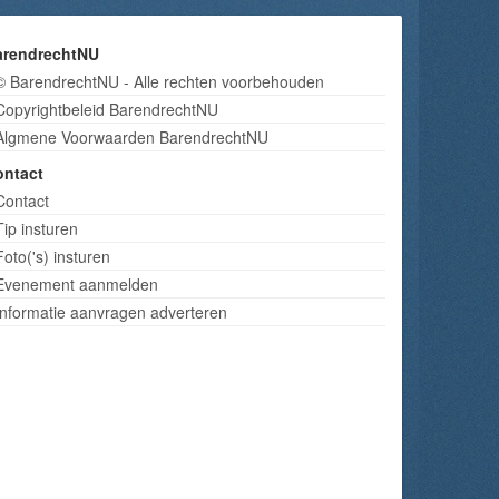
arendrechtNU
© BarendrechtNU - Alle rechten voorbehouden
Copyrightbeleid BarendrechtNU
Algmene Voorwaarden BarendrechtNU
ontact
Contact
Tip insturen
Foto('s) insturen
Evenement aanmelden
Informatie aanvragen adverteren