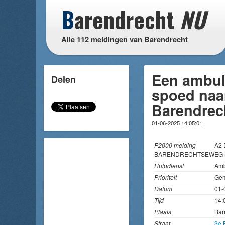
B
arendrecht
NU
Alle 112 meldingen van Barendrecht
Een ambul
Delen
spoed naa
Barendrec
01-06-2025 14:05:01
P2000 melding
A2 
BARENDRECHTSEWEG 
Hulpdienst
Amb
Prioriteit
Gem
Datum
01-
Tijd
14:
Plaats
Bar
Straat
3e 