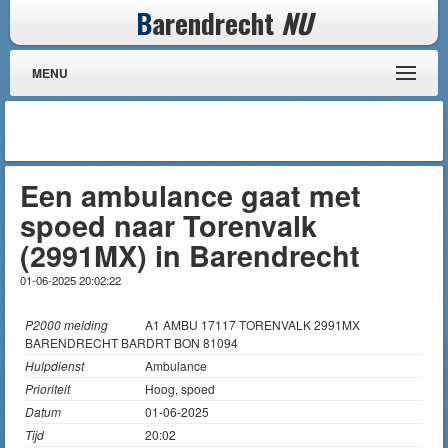
B
arendrecht
NU
MENU
Een ambulance gaat met
spoed naar Torenvalk
(2991MX) in Barendrecht
01-06-2025 20:02:22
P2000 melding
A1 AMBU 17117 TORENVALK 2991MX
BARENDRECHT BARDRT BON 81094
Hulpdienst
Ambulance
Prioriteit
Hoog, spoed
Datum
01-06-2025
Tijd
20:02