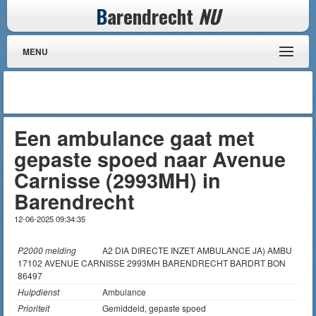
B
arendrecht
NU
MENU
Een ambulance gaat met
gepaste spoed naar Avenue
Carnisse (2993MH) in
Barendrecht
12-06-2025 09:34:35
P2000 melding
A2 DIA DIRECTE INZET AMBULANCE JA) AMBU
17102 AVENUE CARNISSE 2993MH BARENDRECHT BARDRT BON
86497
Hulpdienst
Ambulance
Prioriteit
Gemiddeld, gepaste spoed