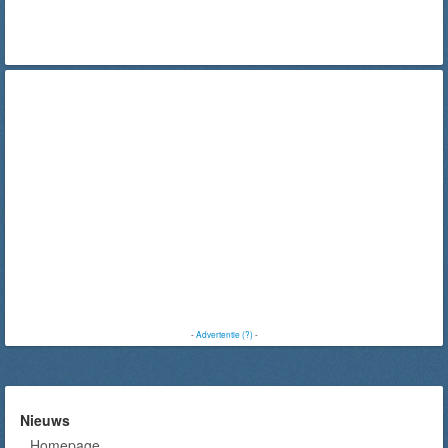
-
Advertentie (?)
-
Nieuws
Homepage