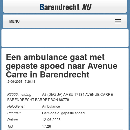
B
arendrecht
NU
MENU
Een ambulance gaat met
gepaste spoed naar Avenue
Carre in Barendrecht
12-06-2025 17:26:48
P2000 melding
A2 (DIAZ JA) AMBU 17134 AVENUE CARRE
BARENDRECHT BARDRT BON 86779
Hulpdienst
Ambulance
Prioriteit
Gemiddeld, gepaste spoed
Datum
12-06-2025
Tijd
17:26