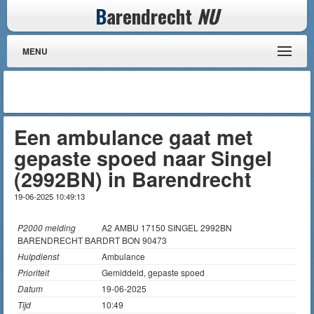
B
arendrecht
NU
MENU
Een ambulance gaat met
gepaste spoed naar Singel
(2992BN) in Barendrecht
19-06-2025 10:49:13
P2000 melding
A2 AMBU 17150 SINGEL 2992BN
BARENDRECHT BARDRT BON 90473
Hulpdienst
Ambulance
Prioriteit
Gemiddeld, gepaste spoed
Datum
19-06-2025
Tijd
10:49