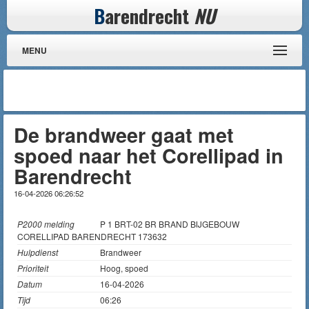
B
arendrecht
NU
MENU
De brandweer gaat met
spoed naar het Corellipad in
Barendrecht
16-04-2026 06:26:52
P2000 melding
P 1 BRT-02 BR BRAND BIJGEBOUW
CORELLIPAD BARENDRECHT 173632
Hulpdienst
Brandweer
Prioriteit
Hoog, spoed
Datum
16-04-2026
Tijd
06:26