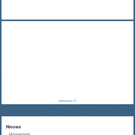
-
Advertentie (?)
-
Nieuws
Homepage