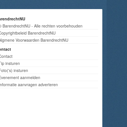
arendrechtNU
© BarendrechtNU - Alle rechten voorbehouden
Copyrightbeleid BarendrechtNU
Algmene Voorwaarden BarendrechtNU
ontact
Contact
Tip insturen
Foto('s) insturen
Evenement aanmelden
Informatie aanvragen adverteren