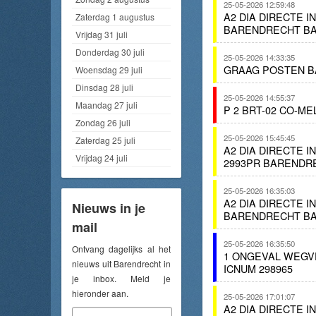
25-05-2026 12:59:48
A2 DIA DIRECTE I
Zaterdag 1 augustus
BARENDRECHT BA
Vrijdag 31 juli
Donderdag 30 juli
25-05-2026 14:33:35
GRAAG POSTEN 
Woensdag 29 juli
Dinsdag 28 juli
25-05-2026 14:55:37
Maandag 27 juli
P 2 BRT-02 CO-M
Zondag 26 juli
25-05-2026 15:45:45
Zaterdag 25 juli
A2 DIA DIRECTE 
Vrijdag 24 juli
2993PR BARENDR
25-05-2026 16:35:03
A2 DIA DIRECTE 
Nieuws in je
BARENDRECHT BA
mail
25-05-2026 16:35:50
Ontvang dagelijks al het
1 ONGEVAL WEGV
nieuws uit Barendrecht in
ICNUM 298965
je inbox. Meld je
hieronder aan.
25-05-2026 17:01:07
A2 DIA DIRECTE 