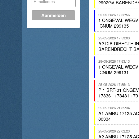
2992GV BARENDR
25-05-2026 17:52:56
1 ONGEVAL WEGV
ICNUM 299135
25-05-2026 17:53:03
A2 DIA DIRECTE 
BARENDRECHT BA
25-05-2026 17:53:13
1 ONGEVAL WEGV
ICNUM 299131
25-05-2026 17:55:13
P 1 BRT-01 ONG
173361 173431 179
25-05-2026 21:35:34
A1 AMBU 17125 A
80334
25-05-2026 22:02:23
A2 AMBU 17125 A