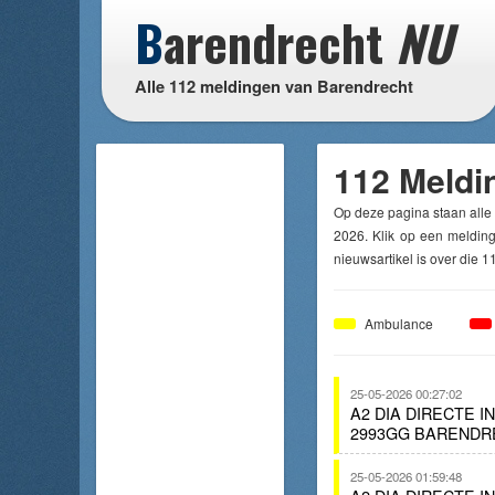
B
arendrecht
NU
Alle 112 meldingen van Barendrecht
112 Meldi
Op deze pagina staan all
2026. Klik op een melding
nieuwsartikel is over die 1
Ambulance
25-05-2026 00:27:02
A2 DIA DIRECTE 
2993GG BARENDR
25-05-2026 01:59:48