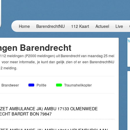
Home
BarendrechtNU
112 Kaart
Actueel
Live
T
ngen Barendrecht
e 112 meldingen (P2000 meldingen) uit Barendrecht van maandag 25 mei
 voor meer informatie, je kunt dan gelijk zien of er een BarendrechtNU
12 melding.
Brandweer
Politie
Traumahelikopter
INZET AMBULANCE JA) AMBU 17133 OLMENWEDE
ECHT BARDRT BON 79847