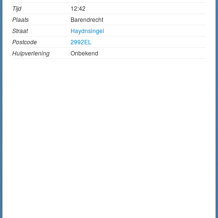
Tijd
12:42
Plaats
Barendrecht
Straat
Haydnsingel
Postcode
2992EL
Hulpverlening
Onbekend