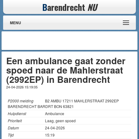
B
arendrecht
NU
MENU
Een ambulance gaat zonder
spoed naar de Mahlerstraat
(2992EP) in Barendrecht
24-04-2026 15:19:05
P2000 melding
B2 AMBU 17211 MAHLERSTRAAT 2992EP
BARENDRECHT BARDRT BON 63821
Hulpdienst
Ambulance
Prioriteit
Laag, geen spoed
Datum
24-04-2026
Tijd
15:19