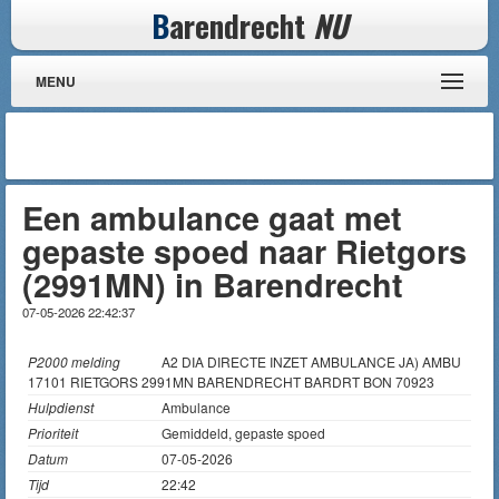
B
arendrecht
NU
MENU
Een ambulance gaat met
gepaste spoed naar Rietgors
(2991MN) in Barendrecht
07-05-2026 22:42:37
P2000 melding
A2 DIA DIRECTE INZET AMBULANCE JA) AMBU
17101 RIETGORS 2991MN BARENDRECHT BARDRT BON 70923
Hulpdienst
Ambulance
Prioriteit
Gemiddeld, gepaste spoed
Datum
07-05-2026
Tijd
22:42