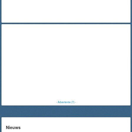
-
Advertentie (?)
-
Nieuws