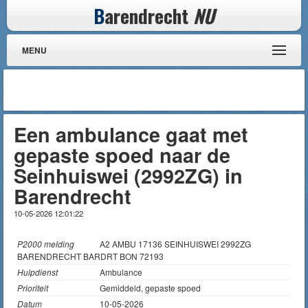
B
arendrecht
NU
MENU
Een ambulance gaat met
gepaste spoed naar de
Seinhuiswei (2992ZG) in
Barendrecht
10-05-2026 12:01:22
P2000 melding
A2 AMBU 17136 SEINHUISWEI 2992ZG
BARENDRECHT BARDRT BON 72193
Hulpdienst
Ambulance
Prioriteit
Gemiddeld, gepaste spoed
Datum
10-05-2026