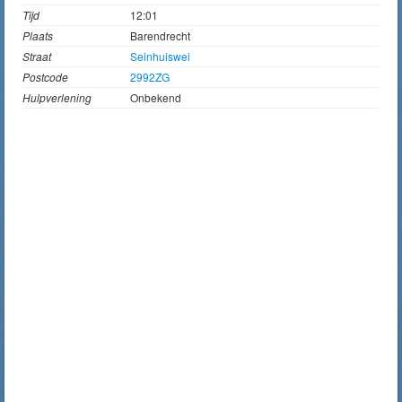
Tijd
12:01
Plaats
Barendrecht
Straat
Seinhuiswei
Postcode
2992ZG
Hulpverlening
Onbekend