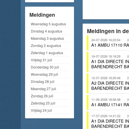
Meldingen
Woensdag 5 augustus
Meldingen in d
Dinsdag 4 augustus
Maandag 3 augustus
24-07-2026 16:23:54
(
A1 AMBU 17110 R
Zondag 2 augustus
Zaterdag 1 augustus
16-07-2026 18:18:29
(
Vrijdag 31 juli
A1 DIA DIRECTE 
BARENDRECHT BA
Donderdag 30 juli
Woensdag 29 juli
12-07-2026 18:29:46
(
Dinsdag 28 juli
A2 DIA DIRECTE 
BARENDRECHT BA
Maandag 27 juli
Zondag 26 juli
11-06-2026 18:56:48
(
Zaterdag 25 juli
A1 AMBU 17141 R
Vrijdag 24 juli
17-07-2026 14:31:22
(
A1 DIA DIRECTE I
BARENDRECHT BA