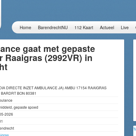
Home
BarendrechtNU
112 Kaart
Actueel
Live
ance gaat met gepaste
 Raaigras (2992VR) in
ht
DIA DIRECTE INZET AMBULANCE JA) AMBU 17154 RAAIGRAS
 BARDRT BON 80381
ulance
iddeld, gepaste spoed
05-2026
31
endrecht
T
igras