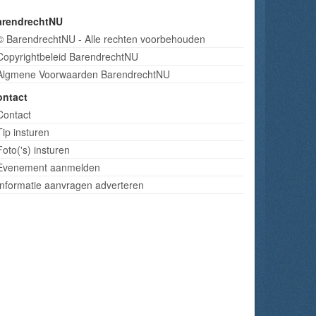
arendrechtNU
© BarendrechtNU - Alle rechten voorbehouden
Copyrightbeleid BarendrechtNU
Algmene Voorwaarden BarendrechtNU
ontact
Contact
Tip insturen
Foto('s) insturen
Evenement aanmelden
Informatie aanvragen adverteren