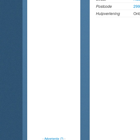
Postcode
29
Hulpverlening
On
-
Advertentie (?)
-