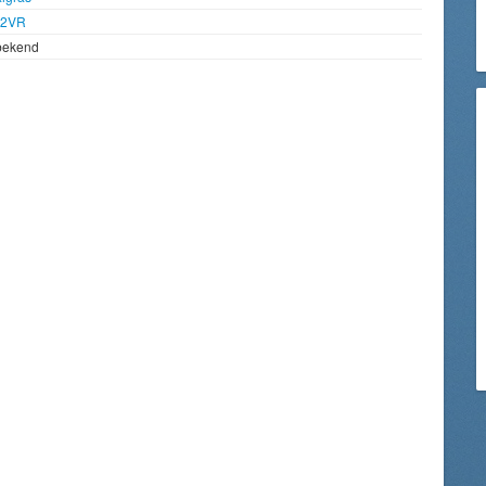
92VR
bekend