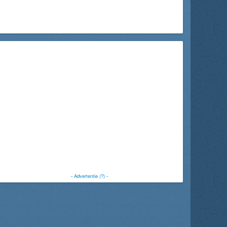
-
Advertentie (?)
-