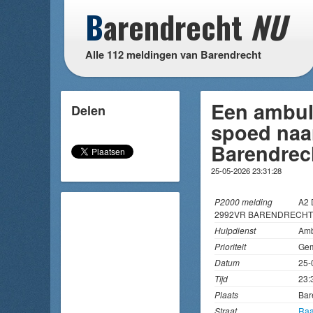
B
arendrecht
NU
Alle 112 meldingen van Barendrecht
Een ambul
Delen
spoed naar
Barendrec
25-05-2026 23:31:28
P2000 melding
A2 
2992VR BARENDRECHT
Hulpdienst
Amb
Prioriteit
Gem
Datum
25-
Tijd
23:
Plaats
Bar
Straat
Raa