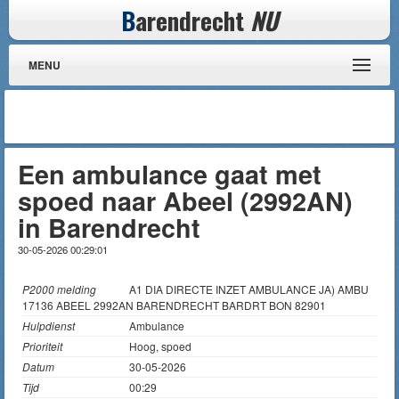
B
arendrecht
NU
MENU
Een ambulance gaat met
spoed naar Abeel (2992AN)
in Barendrecht
30-05-2026 00:29:01
P2000 melding
A1 DIA DIRECTE INZET AMBULANCE JA) AMBU
17136 ABEEL 2992AN BARENDRECHT BARDRT BON 82901
Hulpdienst
Ambulance
Prioriteit
Hoog, spoed
Datum
30-05-2026
Tijd
00:29