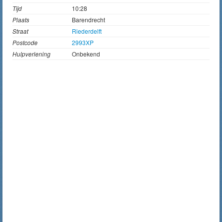
Tijd
10:28
Plaats
Barendrecht
Straat
Riederdelft
Postcode
2993XP
Hulpverlening
Onbekend