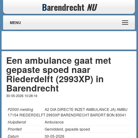
B
arendrecht
NU
MENU
Een ambulance gaat met
gepaste spoed naar
Riederdelft (2993XP) in
Barendrecht
30-05-2026 10:28:16
P2000 melding
A2 DIA DIRECTE INZET AMBULANCE JA) AMBU
17154 RIEDERDELFT 2993XP BARENDRECHT BARDRT BON 83041
Hulpdienst
Ambulance
Prioriteit
Gemiddeld, gepaste spoed
Datum
30-05-2026