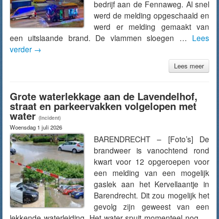
bedrijf aan de Fennaweg. Al snel
werd de melding opgeschaald en
werd er melding gemaakt van
een uitslaande brand. De vlammen sloegen …
Lees
verder
→
Lees meer
Grote waterlekkage aan de Lavendelhof,
straat en parkeervakken volgelopen met
water
(Incident)
Woensdag 1 juli 2026
BARENDRECHT – [Foto’s] De
brandweer is vanochtend rond
kwart voor 12 opgeroepen voor
een melding van een mogelijk
gaslek aan het Kervellaantje in
Barendrecht. Dit zou mogelijk het
gevolg zijn geweest van een
lekkende waterleiding. Het water spuit momenteel nog …