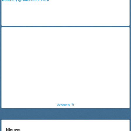
-
Advertentie (?)
-
Nieuws