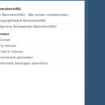
arendrechtNU
© BarendrechtNU - Alle rechten voorbehouden
Copyrightbeleid BarendrechtNU
Algmene Voorwaarden BarendrechtNU
ontact
Contact
Tip insturen
Foto('s) insturen
Evenement aanmelden
Informatie aanvragen adverteren