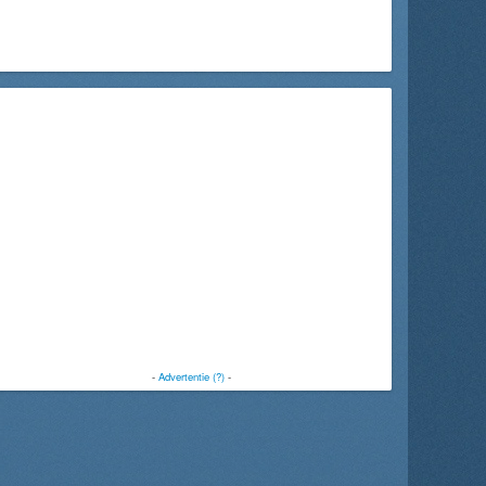
-
Advertentie (?)
-