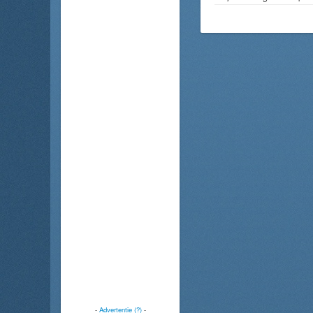
-
Advertentie (?)
-