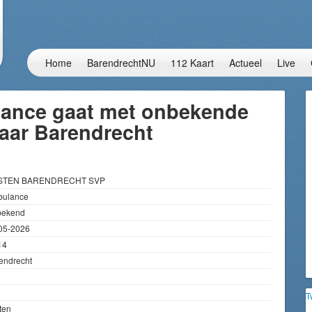
Home
BarendrechtNU
112 Kaart
Actueel
Live
ance gaat met onbekende
 naar Barendrecht
STEN BARENDRECHT SVP
ulance
bekend
05-2026
14
endrecht
T
ten