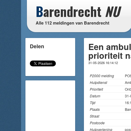
B
arendrecht
NU
Alle 112 meldingen van Barendrecht
Een ambul
Delen
prioriteit
31-05-2026 16:14:12
P2000 melding
PO
Hulpdienst
Amb
Prioriteit
On
Datum
31-
Tijd
16:
Plaats
Bar
Straat
Postcode
Hulpverlening
pos