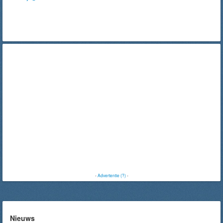
-
Advertentie (?)
-
Nieuws