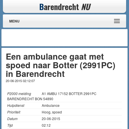
B
arendrecht
NU
MENU
Een ambulance gaat met
spoed naar Botter (2991PC)
in Barendrecht
20-06-2015 02:12:07
P2000 melding
A1 AMBU 17152 BOTTER 2991PC
BARENDRECHT BON 54890
Hulpdienst
Ambulance
Prioriteit
Hoog, spoed
Datum
20-06-2015
Tijd
02:12