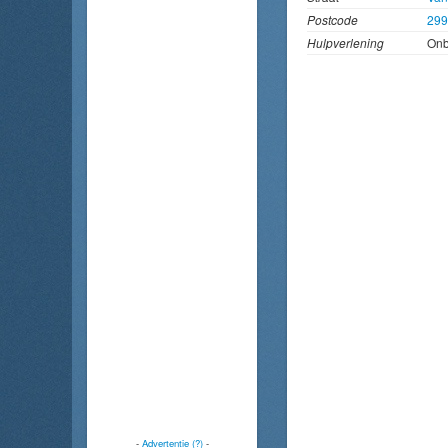
Postcode
29
Hulpverlening
On
-
Advertentie (?)
-