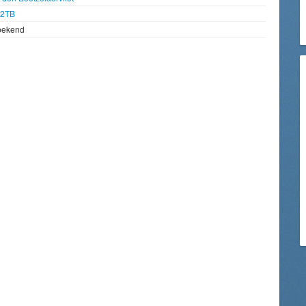
92TB
bekend