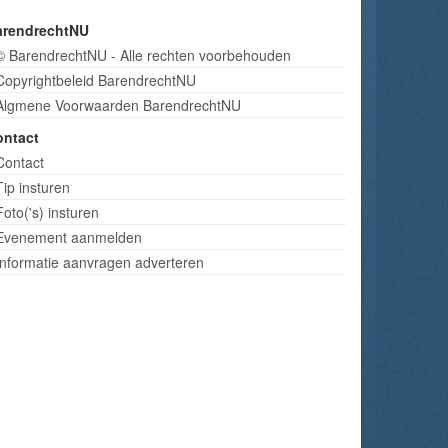
arendrechtNU
© BarendrechtNU - Alle rechten voorbehouden
Copyrightbeleid BarendrechtNU
Algmene Voorwaarden BarendrechtNU
ontact
Contact
Tip insturen
Foto('s) insturen
Evenement aanmelden
Informatie aanvragen adverteren