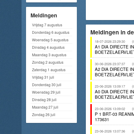
Meldingen
Vrijdag 7 augustus
Meldingen in de
Donderdag 6 augustus
Woensdag 5 augustus
18-07-2026 23:29:30
(
A1 DIA DIRECTE 
Dinsdag 4 augustus
BOETZELAERVLIET
Maandag 3 augustus
Zondag 2 augustus
30-06-2026 23:37:37
(
A2 DIA DIRECTE 
Zaterdag 1 augustus
BOETZELAERVLIET
Vrijdag 31 juli
Donderdag 30 juli
23-06-2026 13:09:17
(
A0 DIA DIRECTE 
Woensdag 29 juli
BOETZELAERVLIE
Dinsdag 28 juli
Maandag 27 juli
23-06-2026 13:09:02
(
P 1 BRT-03 REAN
Zondag 26 juli
173631
23-06-2026 13:07:36
(