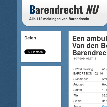
B
arendrecht
NU
Alle 112 meldingen van Barendrecht
Een ambul
Delen
Van den Bo
Barendrec
18-07-2024 09:37:15
P2000 melding
A1
BARDRT BON 102146
Hulpdienst
Amb
Prioriteit
Hoo
Datum
18-
Tijd
09:
Plaats
Bar
Straat
Van