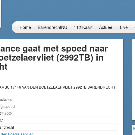
Home
BarendrechtNU
112 Kaart
Actueel
Live
ance gaat met spoed naar
etzelaervliet (2992TB) in
ht
 AMBU 17146 VAN DEN BOETZELAERVLIET 2992TB BARENDRECHT
ulance
g, spoed
07-2024
37
endrecht
T
 den Boetzelaervliet