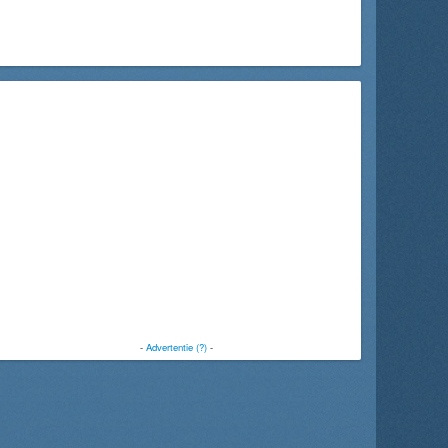
-
Advertentie (?)
-