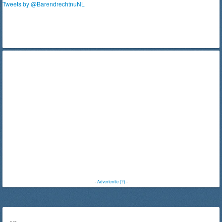
Tweets by @BarendrechtnuNL
-
Advertentie (?)
-