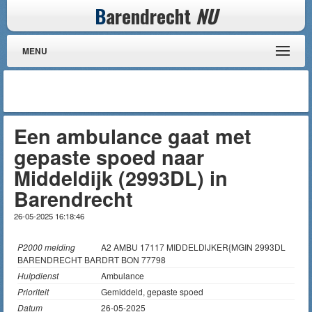
B
arendrecht
NU
MENU
Een ambulance gaat met
gepaste spoed naar
Middeldijk (2993DL) in
Barendrecht
26-05-2025 16:18:46
P2000 melding
A2 AMBU 17117 MIDDELDIJKER{MGIN 2993DL
BARENDRECHT BARDRT BON 77798
Hulpdienst
Ambulance
Prioriteit
Gemiddeld, gepaste spoed
Datum
26-05-2025