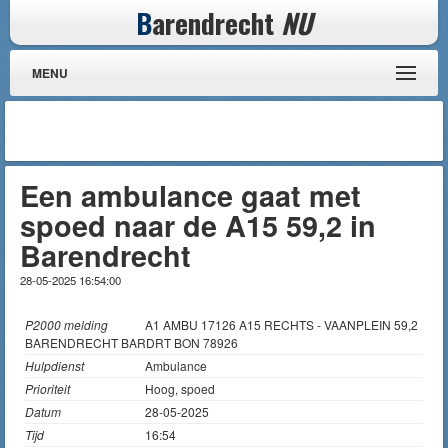
B
arendrecht
NU
MENU
Een ambulance gaat met
spoed naar de A15 59,2 in
Barendrecht
28-05-2025 16:54:00
P2000 melding
A1 AMBU 17126 A15 RECHTS - VAANPLEIN 59,2
BARENDRECHT BARDRT BON 78926
Hulpdienst
Ambulance
Prioriteit
Hoog, spoed
Datum
28-05-2025
Tijd
16:54