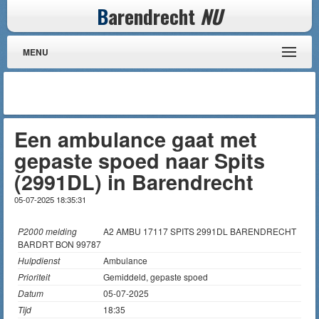
B
arendrecht
NU
MENU
Een ambulance gaat met
gepaste spoed naar Spits
(2991DL) in Barendrecht
05-07-2025 18:35:31
P2000 melding
A2 AMBU 17117 SPITS 2991DL BARENDRECHT
BARDRT BON 99787
Hulpdienst
Ambulance
Prioriteit
Gemiddeld, gepaste spoed
Datum
05-07-2025
Tijd
18:35