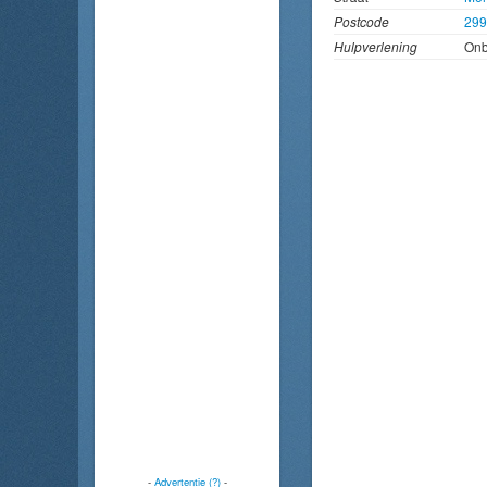
Postcode
29
Hulpverlening
On
-
Advertentie (?)
-