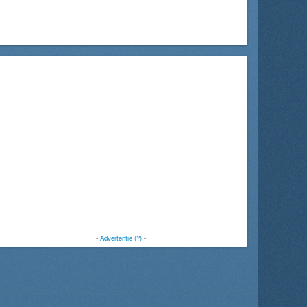
-
Advertentie (?)
-