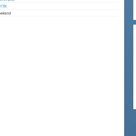
91TK
bekend