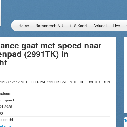
Home
BarendrechtNU
112 Kaart
Actueel
Live
ance gaat met spoed naar
enpad (2991TK) in
ht
 AMBU 17117 MORELLENPAD 2991TK BARENDRECHT BARDRT BON
ulance
g, spoed
04-2026
36
endrecht
T
ellenpad