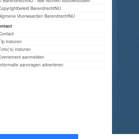
© BarendrechtNU - Alle rechten voorbehouden
Copyrightbeleid BarendrechtNU
Algmene Voorwaarden BarendrechtNU
ontact
Contact
Tip insturen
Foto('s) insturen
Evenement aanmelden
Informatie aanvragen adverteren