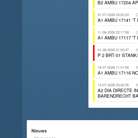
B2 AMBU 17204 A
31-07-2026 23:20:33
(
A1 AMBU 17141 '
11-06-2026 22:17:58
(
A1 AMBU 17117 '
01-08-2026 21:00:37
(
P 2 BRT-01 STAN
19-07-2026 11:41:56
(
A1 AMBU 17116 N
14-07-2026 23:42:35
(
A2 DIA DIRECTE 
BARENDRECHT BA
Nieuws