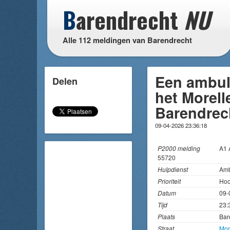
B
arendrecht
NU
Alle 112 meldingen van Barendrecht
Een ambul
Delen
het Morell
Barendrec
09-04-2026 23:36:18
P2000 melding
A1
55720
Hulpdienst
Amb
Prioriteit
Hoo
Datum
09-
Tijd
23:
Plaats
Bar
Straat
Mor