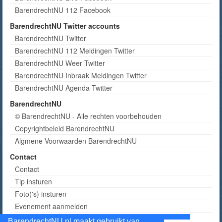
BarendrechtNU 112 Facebook
BarendrechtNU Twitter accounts
BarendrechtNU Twitter
BarendrechtNU 112 Meldingen Twitter
BarendrechtNU Weer Twitter
BarendrechtNU Inbraak Meldingen Twitter
BarendrechtNU Agenda Twitter
BarendrechtNU
© BarendrechtNU - Alle rechten voorbehouden
Copyrightbeleid BarendrechtNU
Algmene Voorwaarden BarendrechtNU
Contact
Contact
Tip insturen
Foto('s) insturen
Evenement aanmelden
Informatie aanvragen adverteren
BarendrechtNU.nl maakt gebruikt van