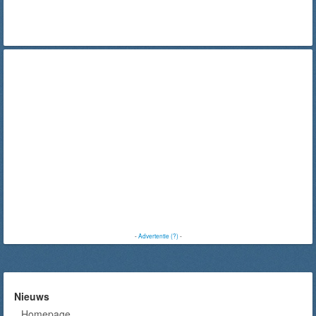
-
Advertentie (?)
-
Nieuws
Homepage