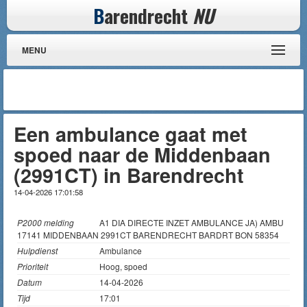
B
arendrecht
NU
MENU
Een ambulance gaat met
spoed naar de Middenbaan
(2991CT) in Barendrecht
14-04-2026 17:01:58
P2000 melding
A1 DIA DIRECTE INZET AMBULANCE JA) AMBU
17141 MIDDENBAAN 2991CT BARENDRECHT BARDRT BON 58354
Hulpdienst
Ambulance
Prioriteit
Hoog, spoed
Datum
14-04-2026
Tijd
17:01