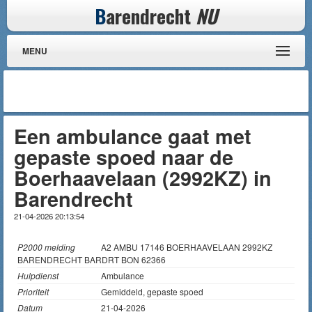
B
arendrecht
NU
MENU
Een ambulance gaat met
gepaste spoed naar de
Boerhaavelaan (2992KZ) in
Barendrecht
21-04-2026 20:13:54
P2000 melding
A2 AMBU 17146 BOERHAAVELAAN 2992KZ
BARENDRECHT BARDRT BON 62366
Hulpdienst
Ambulance
Prioriteit
Gemiddeld, gepaste spoed
Datum
21-04-2026