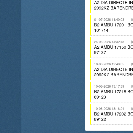
A2 DIA DIRECTE 
2992KZ BARENDRE
01-07-2026 11:40:03
(
B2 AMBU 17201 
101714
24-06-2026 14:32:48
(
A2 AMBU 17150 
97137
18-06-2026 12:40:05
(
A2 DIA DIRECTE 
2992KZ BARENDR
10-06-2026 13:17:39
(
B2 AMBU 17218 
89123
10-06-2026 13:16:24
(
B2 AMBU 17202 
89122