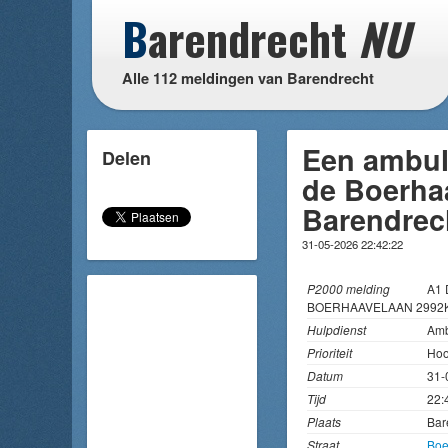
B
arendrecht
NU
Alle 112 meldingen van Barendrecht
Een ambul
Delen
de Boerha
Barendrec
31-05-2026 22:42:22
P2000 melding
A1 
BOERHAAVELAAN 2992
Hulpdienst
Amb
Prioriteit
Hoo
Datum
31-
Tijd
22:
Plaats
Bar
Straat
Boe