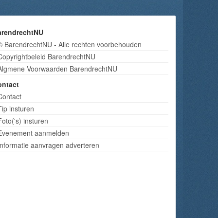
arendrechtNU
© BarendrechtNU - Alle rechten voorbehouden
Copyrightbeleid BarendrechtNU
Algmene Voorwaarden BarendrechtNU
ontact
Contact
Tip insturen
Foto('s) insturen
Evenement aanmelden
Informatie aanvragen adverteren