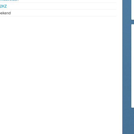
92KZ
bekend