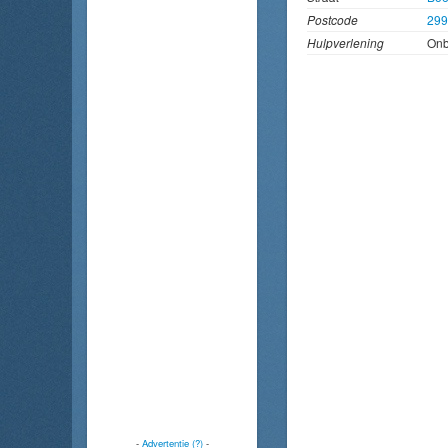
Postcode
29
Hulpverlening
On
-
Advertentie (?)
-