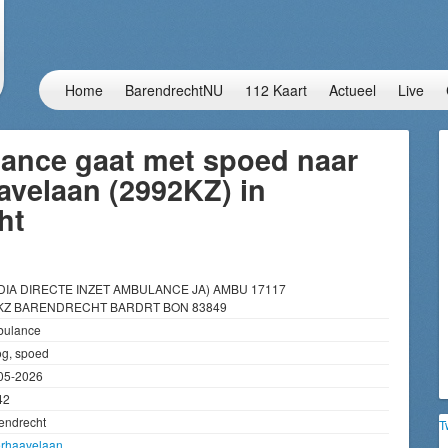
Home
BarendrechtNU
112 Kaart
Actueel
Live
ance gaat met spoed naar
avelaan (2992KZ) in
ht
DIA DIRECTE INZET AMBULANCE JA) AMBU 17117
KZ BARENDRECHT BARDRT BON 83849
ulance
g, spoed
05-2026
42
endrecht
T
rhaavelaan