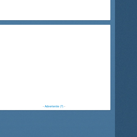
-
Advertentie (?)
-