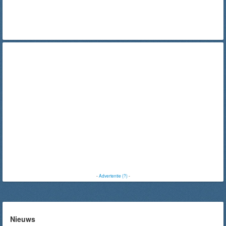
-
Advertentie (?)
-
Nieuws