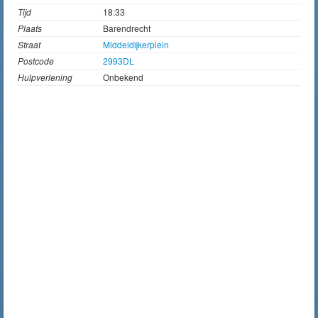
Tijd
18:33
Plaats
Barendrecht
Straat
Middeldijkerplein
Postcode
2993DL
Hulpverlening
Onbekend