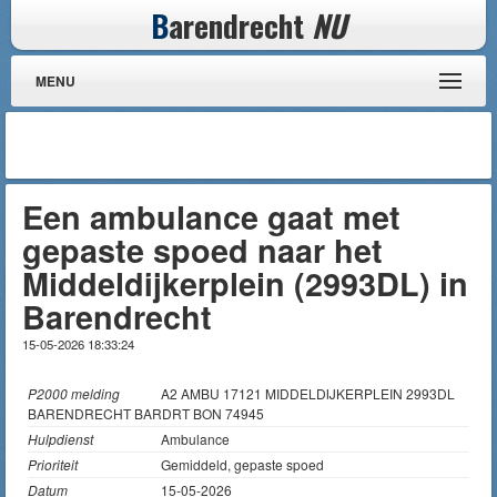
B
arendrecht
NU
MENU
Een ambulance gaat met
gepaste spoed naar het
Middeldijkerplein (2993DL) in
Barendrecht
15-05-2026 18:33:24
P2000 melding
A2 AMBU 17121 MIDDELDIJKERPLEIN 2993DL
BARENDRECHT BARDRT BON 74945
Hulpdienst
Ambulance
Prioriteit
Gemiddeld, gepaste spoed
Datum
15-05-2026