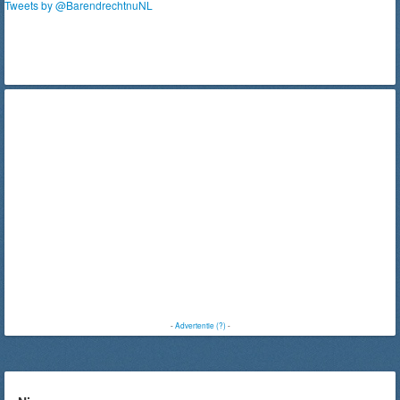
Tweets by @BarendrechtnuNL
-
Advertentie (?)
-