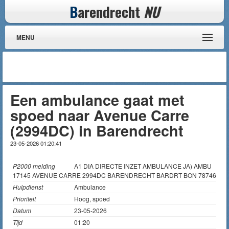
B
arendrecht
NU
MENU
Een ambulance gaat met
spoed naar Avenue Carre
(2994DC) in Barendrecht
23-05-2026 01:20:41
P2000 melding
A1 DIA DIRECTE INZET AMBULANCE JA) AMBU
17145 AVENUE CARRE 2994DC BARENDRECHT BARDRT BON 78746
Hulpdienst
Ambulance
Prioriteit
Hoog, spoed
Datum
23-05-2026
Tijd
01:20