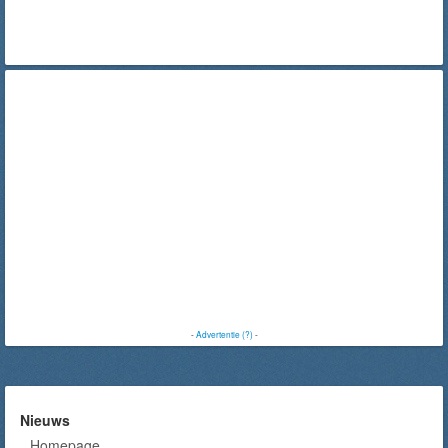
-
Advertentie (?)
-
Nieuws
Homepage