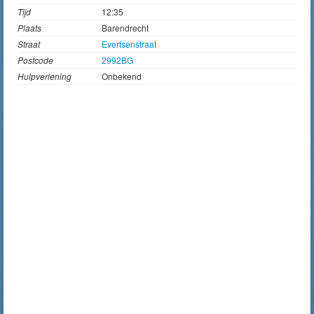
Tijd
12:35
Plaats
Barendrecht
Straat
Evertsenstraat
Postcode
2992BG
Hulpverlening
Onbekend