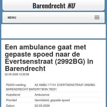
B
arendrecht
NU
MENU
Een ambulance gaat met
gepaste spoed naar de
Evertsenstraat (2992BG) in
Barendrecht
22-05-2026 12:35:58
P2000 melding
A2 AMBU 17101 EVERTSENSTRAAT 2992BG
BARENDRECHT BARDRT BON 78331
Hulpdienst
Ambulance
Prioriteit
Gemiddeld, gepaste spoed
Datum
22-05-2026