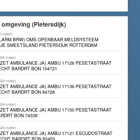
 omgeving (Pietersdijk)
0 meter)
 ALARM BRW) OMS OPENBAAR MELDSYSTEEM
JE SMEETSLAND PIETERSDIJK ROTTERDAM
524 meter)
INZET AMBULANCE JA) AMBU 17126 PESETASTRAAT
CHT BARDRT BON 104721
524 meter)
INZET AMBULANCE JA) AMBU 17136 PESETASTRAAT
ECHT BARDRT BON 84728
524 meter)
INZET AMBULANCE JA) AMBU 17150 PESETASTRAAT
RDRT BON 74338
524 meter)
INZET AMBULANCE JA) AMBU 17121 ESCUDOSTRAAT
ECHT BARDRT BON 82453