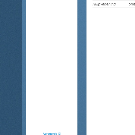
Hulpverlening
om
-
Advertentie (?)
-