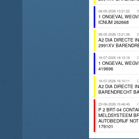
08-05-2026 13:21:22
(
1 ONGEVAL WEGV
ICNUM 262668
08-05-2026 13:21:06
(
A2 DIA DIRECTE 
2991XV BARENDR
16-07-2026 16:12:16
(
1 ONGEVAL WEGV
419696
16-07-2026 16:10:11
(
A2 DIA DIRECTE 
BARENDRECHT BA
23-06-2026 15:46:45
(
P 2 BRT-04 CON
MELDSYSTEEM BR
AUTOBEDRIJF NO
179101