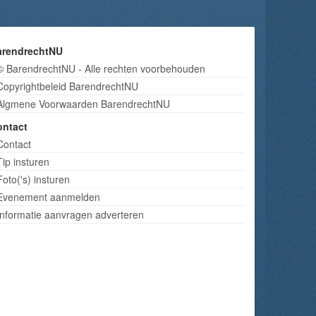
arendrechtNU
© BarendrechtNU - Alle rechten voorbehouden
Copyrightbeleid BarendrechtNU
Algmene Voorwaarden BarendrechtNU
ontact
Contact
Tip insturen
Foto('s) insturen
Evenement aanmelden
Informatie aanvragen adverteren