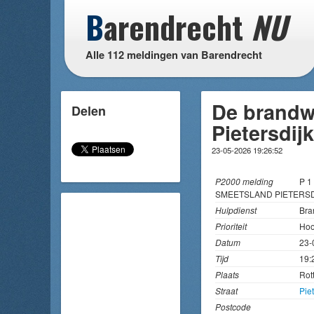
B
arendrecht
NU
Alle 112 meldingen van Barendrecht
De brandw
Delen
Pietersdij
23-05-2026 19:26:52
P2000 melding
P 
SMEETSLAND PIETERSD
Hulpdienst
Bra
Prioriteit
Hoo
Datum
23-
Tijd
19:
Plaats
Rot
Straat
Piet
Postcode