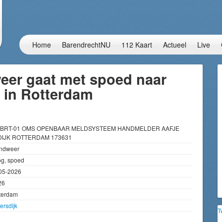
Home
BarendrechtNU
112 Kaart
Actueel
Live
eer gaat met spoed naar
k in Rotterdam
1 BRT-01 OMS OPENBAAR MELDSYSTEEM HANDMELDER AAFJE
IJK ROTTERDAM 173631
ndweer
g, spoed
05-2026
26
terdam
ersdijk
T