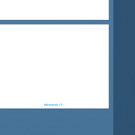
-
Advertentie (?)
-