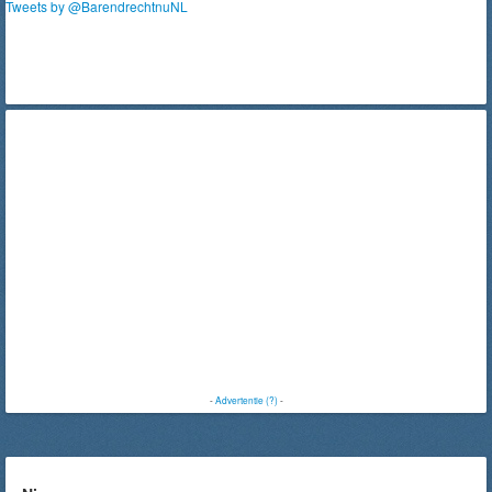
Tweets by @BarendrechtnuNL
-
Advertentie (?)
-