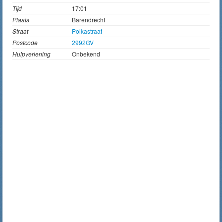
Tijd
17:01
Plaats
Barendrecht
Straat
Polkastraat
Postcode
2992GV
Hulpverlening
Onbekend