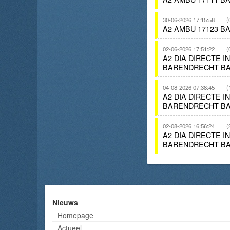
30-06-2026 17:15:58
(
A2 AMBU 17123 B
02-06-2026 17:51:22
(
A2 DIA DIRECTE I
BARENDRECHT BA
04-08-2026 07:38:45
(
A2 DIA DIRECTE I
BARENDRECHT BA
02-08-2026 16:56:24
(
A2 DIA DIRECTE 
BARENDRECHT BA
Nieuws
Homepage
Actueel