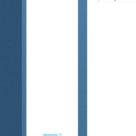
-
Advertentie (?)
-