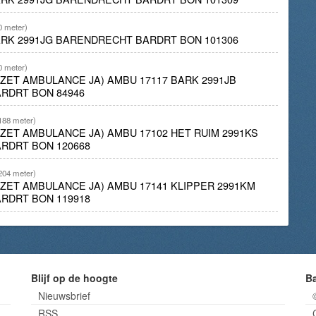
0 meter)
ARK 2991JG BARENDRECHT BARDRT BON 101306
0 meter)
NZET AMBULANCE JA) AMBU 17117 BARK 2991JB
RDRT BON 84946
188 meter)
NZET AMBULANCE JA) AMBU 17102 HET RUIM 2991KS
RDRT BON 120668
204 meter)
INZET AMBULANCE JA) AMBU 17141 KLIPPER 2991KM
RDRT BON 119918
Blijf op de hoogte
B
Nieuwsbrief
RSS