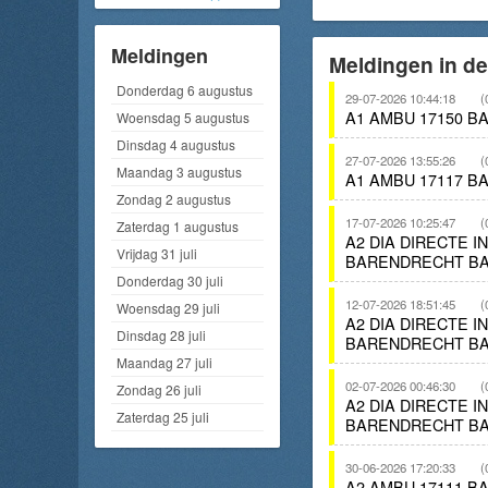
Meldingen
Meldingen in d
Donderdag 6 augustus
29-07-2026 10:44:18
(
A1 AMBU 17150 B
Woensdag 5 augustus
Dinsdag 4 augustus
27-07-2026 13:55:26
(
Maandag 3 augustus
A1 AMBU 17117 B
Zondag 2 augustus
17-07-2026 10:25:47
(
Zaterdag 1 augustus
A2 DIA DIRECTE I
Vrijdag 31 juli
BARENDRECHT BA
Donderdag 30 juli
12-07-2026 18:51:45
(
Woensdag 29 juli
A2 DIA DIRECTE I
Dinsdag 28 juli
BARENDRECHT BA
Maandag 27 juli
02-07-2026 00:46:30
(
Zondag 26 juli
A2 DIA DIRECTE I
Zaterdag 25 juli
BARENDRECHT BA
30-06-2026 17:20:33
(
A2 AMBU 17111 B