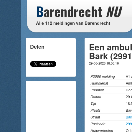
B
arendrecht
NU
Alle 112 meldingen van Barendrecht
Een ambul
Delen
Bark (2991
29-05-2026 18:56:16
P2000 melding
A1
Hulpdienst
Amb
Prioriteit
Hoo
Datum
29-
Tijd
18:
Plaats
Bar
Straat
Bar
Postcode
299
Hulpverlening
On