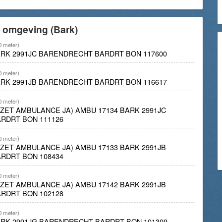
e omgeving (Bark)
0 meter)
ARK 2991JC BARENDRECHT BARDRT BON 117600
0 meter)
ARK 2991JB BARENDRECHT BARDRT BON 116617
0 meter)
NZET AMBULANCE JA) AMBU 17134 BARK 2991JC
RDRT BON 111126
0 meter)
NZET AMBULANCE JA) AMBU 17133 BARK 2991JB
RDRT BON 108434
0 meter)
NZET AMBULANCE JA) AMBU 17142 BARK 2991JB
RDRT BON 102128
0 meter)
ARK 2991JG BARENDRECHT BARDRT BON 101309