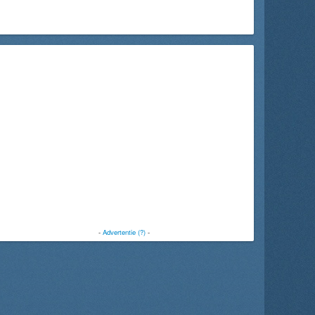
-
Advertentie (?)
-