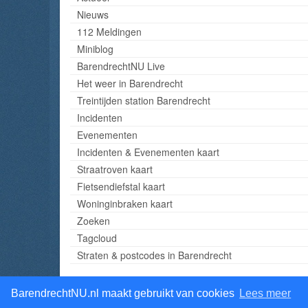
Nieuws
112 Meldingen
Miniblog
BarendrechtNU Live
Het weer in Barendrecht
Treintijden station Barendrecht
Incidenten
Evenementen
Incidenten & Evenementen kaart
Straatroven kaart
Fietsendiefstal kaart
Woninginbraken kaart
Zoeken
Tagcloud
Straten & postcodes in Barendrecht
BarendrechtNU.nl maakt gebruikt van cookies
Lees meer