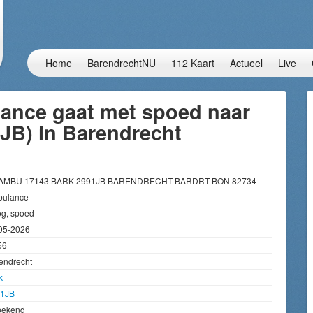
Home
BarendrechtNU
112 Kaart
Actueel
Live
ance gaat met spoed naar
JB) in Barendrecht
 AMBU 17143 BARK 2991JB BARENDRECHT BARDRT BON 82734
ulance
g, spoed
05-2026
56
endrecht
k
1JB
bekend