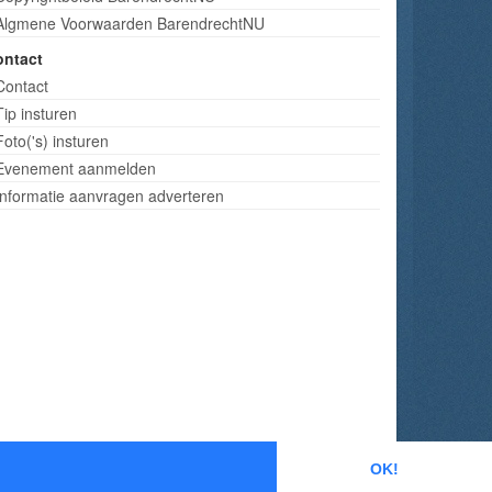
Algmene Voorwaarden BarendrechtNU
ontact
Contact
Tip insturen
Foto('s) insturen
Evenement aanmelden
Informatie aanvragen adverteren
OK!