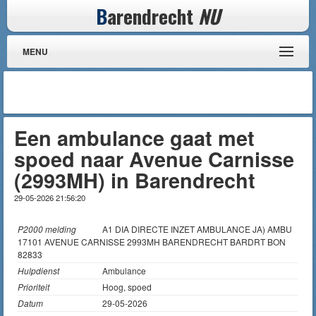
B
arendrecht
NU
MENU
Een ambulance gaat met
spoed naar Avenue Carnisse
(2993MH) in Barendrecht
29-05-2026 21:56:20
P2000 melding
A1 DIA DIRECTE INZET AMBULANCE JA) AMBU
17101 AVENUE CARNISSE 2993MH BARENDRECHT BARDRT BON
82833
Hulpdienst
Ambulance
Prioriteit
Hoog, spoed
Datum
29-05-2026