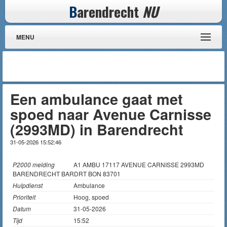
B
arendrecht
NU
MENU
Een ambulance gaat met
spoed naar Avenue Carnisse
(2993MD) in Barendrecht
31-05-2026 15:52:46
P2000 melding
A1 AMBU 17117 AVENUE CARNISSE 2993MD
BARENDRECHT BARDRT BON 83701
Hulpdienst
Ambulance
Prioriteit
Hoog, spoed
Datum
31-05-2026
Tijd
15:52