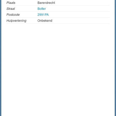
Plaats
Barendrecht
Straat
Botter
Postcode
2991PA
Hulpverlening
Onbekend