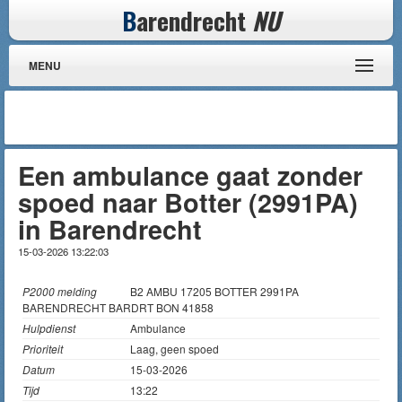
B
arendrecht
NU
MENU
Een ambulance gaat zonder
spoed naar Botter (2991PA)
in Barendrecht
15-03-2026 13:22:03
P2000 melding
B2 AMBU 17205 BOTTER 2991PA
BARENDRECHT BARDRT BON 41858
Hulpdienst
Ambulance
Prioriteit
Laag, geen spoed
Datum
15-03-2026
Tijd
13:22