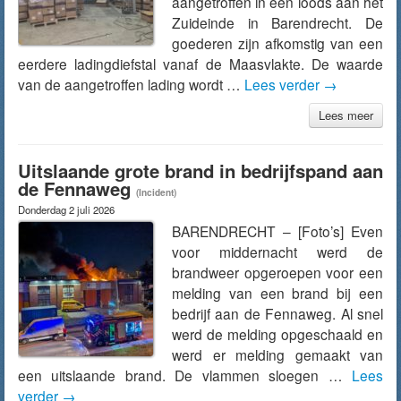
aangetroffen in een loods aan het
Zuideinde in Barendrecht. De
goederen zijn afkomstig van een
eerdere ladingdiefstal vanaf de Maasvlakte. De waarde
van de aangetroffen lading wordt …
Lees verder
→
Lees meer
Uitslaande grote brand in bedrijfspand aan
de Fennaweg
(Incident)
Donderdag 2 juli 2026
BARENDRECHT – [Foto’s] Even
voor middernacht werd de
brandweer opgeroepen voor een
melding van een brand bij een
bedrijf aan de Fennaweg. Al snel
werd de melding opgeschaald en
werd er melding gemaakt van
een uitslaande brand. De vlammen sloegen …
Lees
verder
→