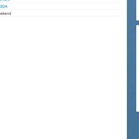
93DA
bekend