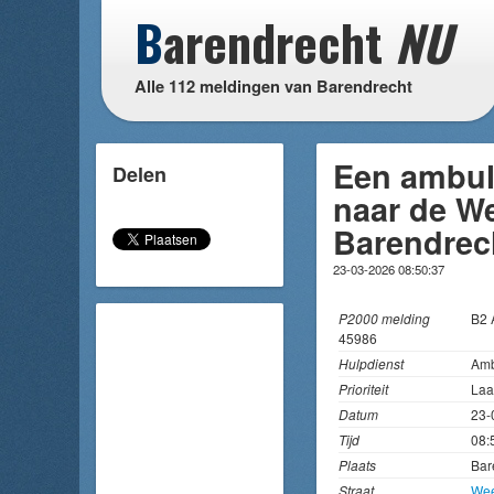
B
arendrecht
NU
Alle 112 meldingen van Barendrecht
Een ambul
Delen
naar de We
Barendrec
23-03-2026 08:50:37
P2000 melding
B2
45986
Hulpdienst
Amb
Prioriteit
Laa
Datum
23-
Tijd
08:
Plaats
Bar
Straat
Wee