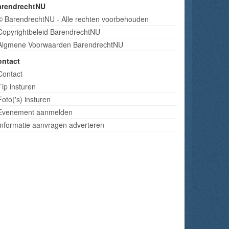
arendrechtNU
© BarendrechtNU - Alle rechten voorbehouden
Copyrightbeleid BarendrechtNU
Algmene Voorwaarden BarendrechtNU
ontact
Contact
Tip insturen
Foto('s) insturen
Evenement aanmelden
Informatie aanvragen adverteren