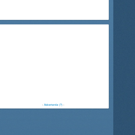
-
Advertentie (?)
-