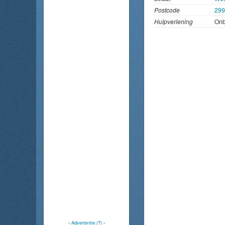
Postcode
29
Hulpverlening
On
-
Advertentie (?)
-