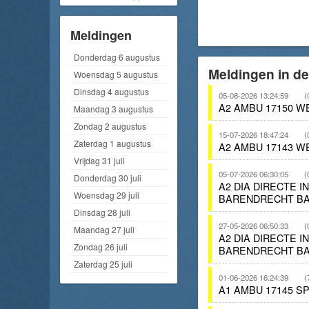
Meldingen
Donderdag 6 augustus
Meldingen in d
Woensdag 5 augustus
Dinsdag 4 augustus
05-08-2026 13:24:59
(
A2 AMBU 17150 W
Maandag 3 augustus
Zondag 2 augustus
15-07-2026 18:47:24
(
Zaterdag 1 augustus
A2 AMBU 17143 W
Vrijdag 31 juli
05-07-2026 06:30:05
(
Donderdag 30 juli
A2 DIA DIRECTE 
Woensdag 29 juli
BARENDRECHT BA
Dinsdag 28 juli
27-05-2026 06:50:33
(
Maandag 27 juli
A2 DIA DIRECTE 
Zondag 26 juli
BARENDRECHT BA
Zaterdag 25 juli
01-06-2026 16:24:39
(
A1 AMBU 17145 S