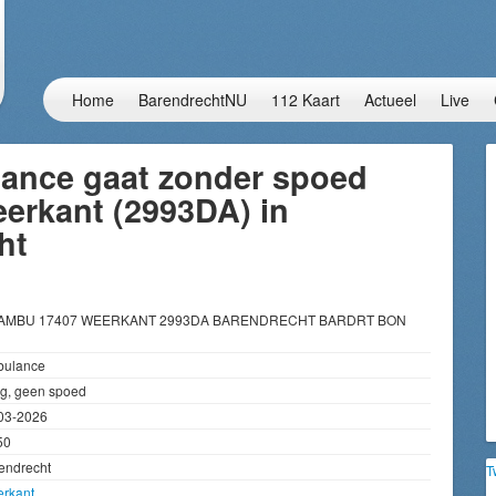
Home
BarendrechtNU
112 Kaart
Actueel
Live
ance gaat zonder spoed
erkant (2993DA) in
ht
 AMBU 17407 WEERKANT 2993DA BARENDRECHT BARDRT BON
ulance
g, geen spoed
03-2026
50
endrecht
T
rkant