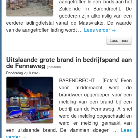
aangetroffen in een loods aan het
Zuideinde in Barendrecht. De
goederen zijn afkomstig van een
eerdere ladingdiefstal vanaf de Maasvlakte. De waarde
van de aangetroffen lading wordt …
Lees verder
→
Lees meer
Uitslaande grote brand in bedrijfspand aan
de Fennaweg
(Incident)
Donderdag 2 juli 2026
BARENDRECHT – [Foto’s] Even
voor middernacht werd de
brandweer opgeroepen voor een
melding van een brand bij een
bedrijf aan de Fennaweg. Al snel
werd de melding opgeschaald en
werd er melding gemaakt van
een uitslaande brand. De vlammen sloegen …
Lees
verder
→