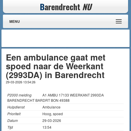
B
arendrecht
NU
MENU
Een ambulance gaat met
spoed naar de Weerkant
(2993DA) in Barendrecht
29-03-2026 13:54:26
P2000 melding
A1 AMBU 17133 WEERKANT 2993DA
BARENDRECHT BARDRT BON 49388
Hulpdienst
Ambulance
Prioriteit
Hoog, spoed
Datum
29-03-2026
Tijd
13:54