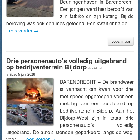
Beuningenhaven in Barendrecht.
Een jongen werd hier beroofd van
zijn fatbike en zijn ketting. Bij de
beroving was ook een mes getoond. Een kwartier na de …
Lees verder
→
Lees meer
Drie personenauto’s volledig uitgebrand
op bedrijventerrein Bijdorp
(Incident)
Vrijdag 5 juni 2026
BARENDRECHT – De brandweer
is vannacht om kwart voor drie
met spoed opgeroepen voor een
melding van een autobrand op
bedrijventerrein Bijdorp. Aan het
Bijdorp-West zijn in totaal drie
personenauto’s volledig
uitgebrand. De auto’s stonden geparkeerd langs de weg,
voor …
Lees verder
→