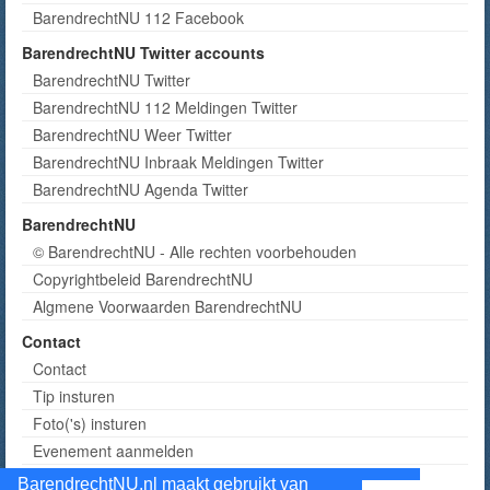
BarendrechtNU 112 Facebook
BarendrechtNU Twitter accounts
BarendrechtNU Twitter
BarendrechtNU 112 Meldingen Twitter
BarendrechtNU Weer Twitter
BarendrechtNU Inbraak Meldingen Twitter
BarendrechtNU Agenda Twitter
BarendrechtNU
© BarendrechtNU - Alle rechten voorbehouden
Copyrightbeleid BarendrechtNU
Algmene Voorwaarden BarendrechtNU
Contact
Contact
Tip insturen
Foto('s) insturen
Evenement aanmelden
Informatie aanvragen adverteren
BarendrechtNU.nl maakt gebruikt van