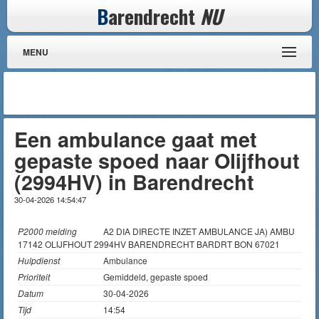
B
arendrecht
NU
MENU
Een ambulance gaat met
gepaste spoed naar Olijfhout
(2994HV) in Barendrecht
30-04-2026 14:54:47
P2000 melding
A2 DIA DIRECTE INZET AMBULANCE JA) AMBU
17142 OLIJFHOUT 2994HV BARENDRECHT BARDRT BON 67021
Hulpdienst
Ambulance
Prioriteit
Gemiddeld, gepaste spoed
Datum
30-04-2026
Tijd
14:54