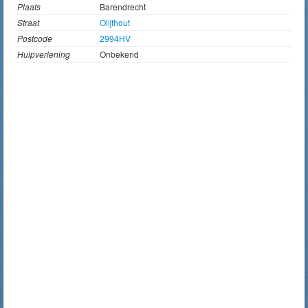
Plaats
Barendrecht
Straat
Olijfhout
Postcode
2994HV
Hulpverlening
Onbekend