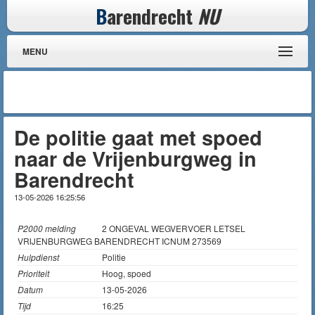
B
arendrecht
NU
MENU
De politie gaat met spoed
naar de Vrijenburgweg in
Barendrecht
13-05-2026 16:25:56
P2000 melding
2 ONGEVAL WEGVERVOER LETSEL
VRIJENBURGWEG BARENDRECHT ICNUM 273569
Hulpdienst
Politie
Prioriteit
Hoog, spoed
Datum
13-05-2026
Tijd
16:25