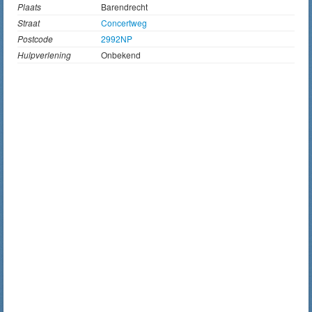
Plaats
Barendrecht
Straat
Concertweg
Postcode
2992NP
Hulpverlening
Onbekend