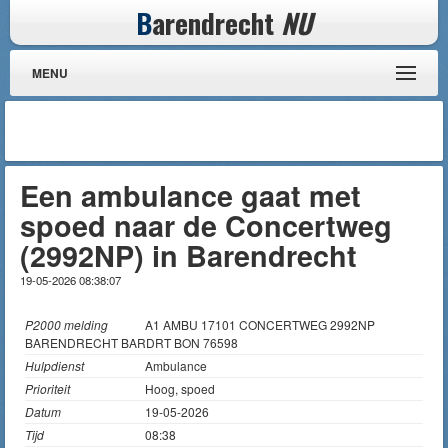
B
arendrecht
NU
MENU
Een ambulance gaat met
spoed naar de Concertweg
(2992NP) in Barendrecht
19-05-2026 08:38:07
P2000 melding
A1 AMBU 17101 CONCERTWEG 2992NP
BARENDRECHT BARDRT BON 76598
Hulpdienst
Ambulance
Prioriteit
Hoog, spoed
Datum
19-05-2026
Tijd
08:38