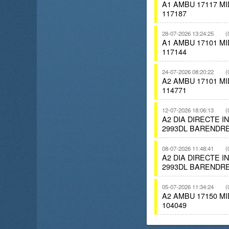
A1 AMBU 17117 M
117187
28-07-2026 13:24:25
(
A1 AMBU 17101 M
117144
24-07-2026 08:20:22
(
A2 AMBU 17101 M
114771
12-07-2026 18:06:13
(
A2 DIA DIRECTE 
2993DL BARENDRE
08-07-2026 11:48:41
(
A2 DIA DIRECTE 
2993DL BARENDRE
05-07-2026 11:34:24
(
A2 AMBU 17150 M
104049