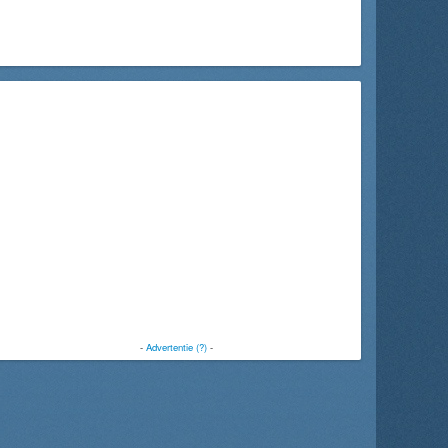
-
Advertentie (?)
-