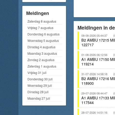
Meldingen
Zaterdag 8 augustus
Meldingen in de
Vrijdag 7 augustus
Donderdag 6 augustus
08-08-2026 05:44:37
(
B2 AMBU 17215 M
Woensdag 5 augustus
122717
Dinsdag 4 augustus
Maandag 3 augustus
01-08-2026 06:12:56
(
A1 AMBU 17150 M
Zondag 2 augustus
119214
Zaterdag 1 augustus
Vrijdag 31 juli
31-07-2026 14:58:18
(
B2 AMBU 17216 M
Donderdag 30 juli
118900
Woensdag 29 juli
Dinsdag 28 juli
29-07-2026 08:44:47
(
A1 AMBU 17133 M
Maandag 27 juli
117544
28-07-2026 14:51:16
(