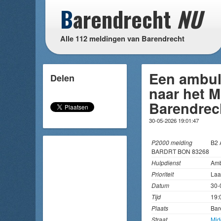
B
arendrecht
NU
Alle 112 meldingen van Barendrecht
Een ambul
Delen
naar het M
Barendrec
30-05-2026 19:01:47
P2000 melding
B2
BARDRT BON 83268
Hulpdienst
Amb
Prioriteit
Laa
Datum
30-
Tijd
19:
Plaats
Bar
Straat
Mid