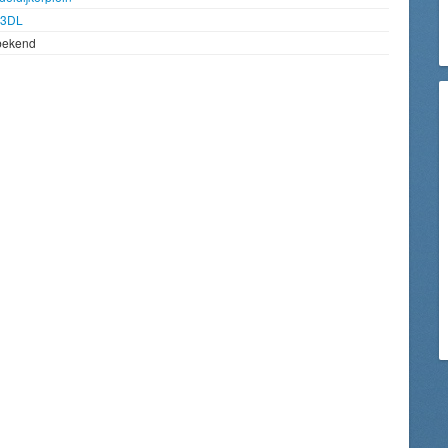
93DL
bekend