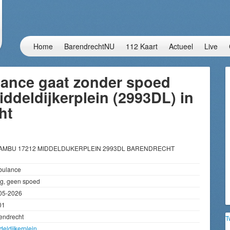
Home
BarendrechtNU
112 Kaart
Actueel
Live
ance gaat zonder spoed
iddeldijkerplein (2993DL) in
ht
 AMBU 17212 MIDDELDIJKERPLEIN 2993DL BARENDRECHT
ulance
g, geen spoed
05-2026
01
endrecht
T
deldijkerplein