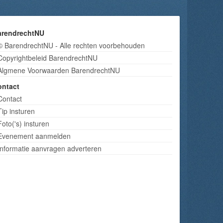
arendrechtNU
© BarendrechtNU - Alle rechten voorbehouden
Copyrightbeleid BarendrechtNU
Algmene Voorwaarden BarendrechtNU
ontact
Contact
Tip insturen
Foto('s) insturen
Evenement aanmelden
Informatie aanvragen adverteren