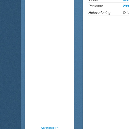
Postcode
29
Hulpverlening
On
-
Advertentie (?)
-