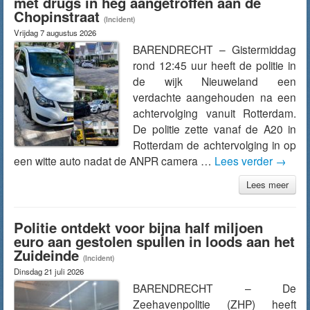
met drugs in heg aangetroffen aan de
Chopinstraat
(Incident)
Vrijdag 7 augustus 2026
BARENDRECHT – Gistermiddag
rond 12:45 uur heeft de politie in
de wijk Nieuweland een
verdachte aangehouden na een
achtervolging vanuit Rotterdam.
De politie zette vanaf de A20 in
Rotterdam de achtervolging in op
een witte auto nadat de ANPR camera …
Lees verder
→
Lees meer
Politie ontdekt voor bijna half miljoen
euro aan gestolen spullen in loods aan het
Zuideinde
(Incident)
Dinsdag 21 juli 2026
BARENDRECHT – De
Zeehavenpolitie (ZHP) heeft