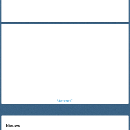
-
Advertentie (?)
-
Nieuws